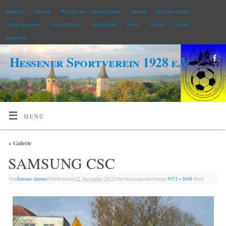
Startseite
Vorstand
Wir über uns – kurz und knapp
Satzung
Beitragsordnung
Unsere Sponsoren
Geschichtliches
In Gedenken
Presse
Termine
Galerie
Impressum
Hessener Sportverein 1928 e.V.
MENÜ
«
Galerie
SAMSUNG CSC
Von
Simone Ahrens
|
Veröffentlicht
22. November 2017
|
Die Originalgröße beträgt
5472 × 3648
Pixel