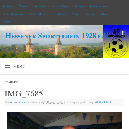
Startseite
Vorstand
Wir über uns – kurz und knapp
Satzung
Beitragsordnung
Unsere Sponsoren
Geschichtliches
In Gedenken
Presse
Termine
Galerie
Impressum
Hessener Sportverein 1928 e.V.
MENÜ
«
Galerie
IMG_7685
Von
Simone Ahrens
|
Veröffentlicht
29. Dezember 2017
|
Die Originalgröße beträgt
4000 × 3000
Pixel