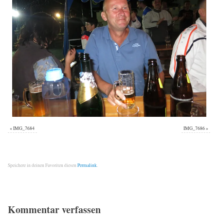
«
IMG_7684
IMG_7686
»
Speichere in deinen Favoriten diesen
Permalink
.
Kommentar verfassen